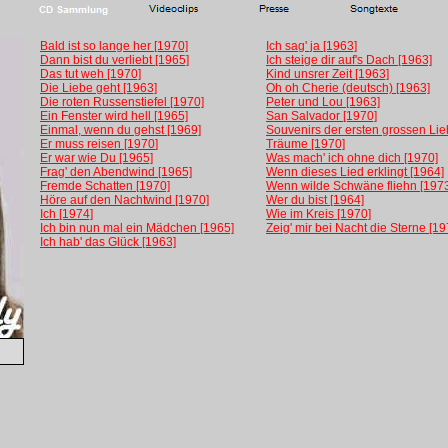
Bald ist so lange her [1970]
Ich sag' ja [1963]
Dann bist du verliebt [1965]
Ich steige dir auf's Dach [1963]
Das tut weh [1970]
Kind unsrer Zeit [1963]
Die Liebe geht [1963]
Oh oh Cherie (deutsch) [1963]
Die roten Russenstiefel [1970]
Peter und Lou [1963]
Ein Fenster wird hell [1965]
San Salvador [1970]
Einmal, wenn du gehst [1969]
Souvenirs der ersten grossen Lie
Er muss reisen [1970
]
Träume [1970]
Er war wie Du [1965]
Was mach' ich ohne dich [1970]
Frag' den Abendwind [1965]
Wenn dieses Lied erklingt [1964]
Fremde Schatten [1970]
Wenn wilde Schwäne fliehn [197
Höre auf den Nachtwind [1970]
Wer du bist [1964]
Ich [1974]
Wie im Kreis [1970]
Ich bin nun mal ein Mädchen [1965]
Zeig' mir bei Nacht die Sterne [19
Ich hab' das Glück [1963]